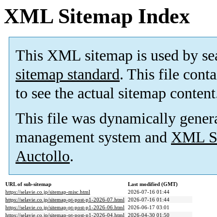
XML Sitemap Index
This XML sitemap is used by se
sitemap standard
. This file cont
to see the actual sitemap content
This file was dynamically gener
management system and
XML Si
Auctollo
.
URL of sub-sitemap
Last modified (GMT)
https://selavie.co.jp/sitemap-misc.html
2026-07-16 01:44
https://selavie.co.jp/sitemap-pt-post-p1-2026-07.html
2026-07-16 01:44
https://selavie.co.jp/sitemap-pt-post-p1-2026-06.html
2026-06-17 03:01
https://selavie.co.jp/sitemap-pt-post-p1-2026-04.html
2026-04-30 01:50