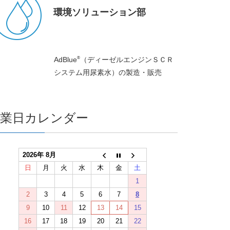
環境ソリューション部
®
AdBlue
（ディーゼルエンジンＳＣＲ
システム用尿素水）の製造・販売
営業日カレンダー
2026年 8月
日
月
火
水
木
金
土
1
2
3
4
5
6
7
8
9
10
11
12
13
14
15
16
17
18
19
20
21
22